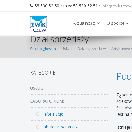
58 530 52 50 • faks: 58 530 52 51
•
info@zwik.tczew.
Aktualności
O spółce
Dział sprzedaży
Strona główna
Usługi
Dział sprzedaży
Artykułów: 
KATEGORIE
Pod
USŁUGI:
Zgodnie
LABORATORIUM:
ścieków 
ścieków,
Informacje
jest na
Jak zlecić badanie?
Istniej