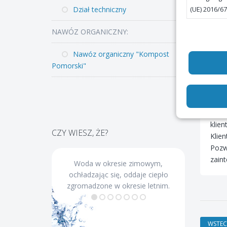
Dział techniczny
Ważn
NAWÓZ ORGANICZNY:
ZWiK
Nawóz organiczny "Kompost
wewn
Pomorski"
Odcz
doko
W pr
podl
klien
CZY WIESZ, ŻE?
Klie
Pozw
zain
Woda w okresie zimowym,
Ciało ko
ochładzając się, oddaje ciepło
60% z wo
zgromadzone w okresie letnim.
65%, pon
kobiety 
WSTEC