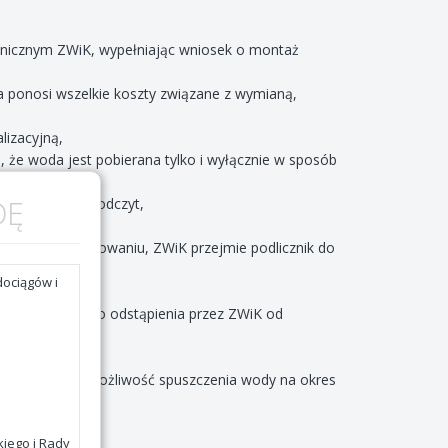
hnicznym ZWiK, wypełniając wniosek o montaż
a ponosi wszelkie koszty związane z wymianą,
lizacyjną,
 że woda jest pobierana tylko i wyłącznie w sposób
DĘ
jego swobodny odczyt,
płatnym oplombowaniu, ZWiK przejmie podlicznik do
dzie podstawą do odstąpienia przez ZWiK od
y dopływ wody,
y, aby istniała możliwość spuszczenia wody na okres