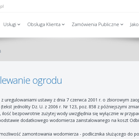
pl
Usługi
Obsługa Klienta
Zamówienia Publiczne
Jak
4
lewanie ogrodu
 z uregulowaniami ustawy z dnia 7 czerwca 2001 r. o zbiorowym za
(tekst jednolity Dz. U. z 2006 r. Nr 123, poz. 858 z późniejszymi zmi
 ilość bezpowrotnie zużytej wody uwzględnia się wyłącznie w przypadk
 podstawie dodatkowego wodomierza zainstalowanego na koszt Odbi
e możliwość zamontowania wodomierza - podlicznika służącego do po