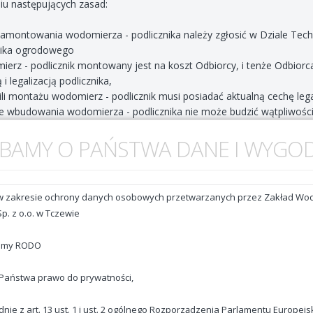
iu następujących zasad:
zamontowania wodomierza - podlicznika należy zgłosić w Dziale Tec
nika ogrodowego
ierz - podlicznik montowany jest na koszt Odbiorcy, i tenże Odbiorc
i legalizacją podlicznika,
li montażu wodomierz - podlicznik musi posiadać aktualną cechę lega
ce wbudowania wodomierza - podlicznika nie może budzić wątpliwości,
iwiający jej powrót do sieci kanalizacyjnej,
BAMY O PAŃSTWA DANE I WYGO
ierz - podlicznik winien być zamontowany w sposób umożliwiający 
wdzeniu prawidłowości montażu wodomierza - podlicznika i jego od
ń,
 okresu legalizacji wodomierza - podlicznika oraz zerwanie plomb bę
iania tego podlicznika w rozliczeniach należności za ścieki,
 wodomierzem - podlicznikiem musi być wbudowany zawór odcinając
ek instalacji za wodomierzem - podlicznikiem winien być tak wykonan