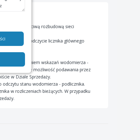
odowane niewłaściwą rozbudową sieci
ści
następuje przy odczycie licznika głównego
enie z uwzględnieniem wskazań wodomierza -
listopad. Istnieje możliwość podawania przez
iście w Dziale Sprzedaży.
 odczytu stanu wodomierza - podlicznika.
ika w rozliczeniach bieżących. W przypadku
zedaży.
Średnie zużycie wody w Polsce to
Każdego dnia tylko z wy
145 litrów na osobę dziennie (w
powietrzem tracimy od 
miastach).
500 ml wody, a w trakcie
nawet więcej.