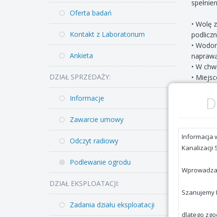
spełnien
Oferta badań
• Wolę 
Kontakt z Laboratorium
podlicz
• Wodom
Ankieta
naprawą 
• W chwi
DZIAŁ SPRZEDAŻY:
• Miejs
uniemożl
D
Informacje
• Wodom
Zawarcie umowy
Po spra
rozlicze
Odczyt radiowy
• Upływ
Podlewanie ogrodu
uwzględn
• Przed
DZIAŁ EKSPLOATACJI:
• Odcin
zimy.
Zadania działu eksploatacji