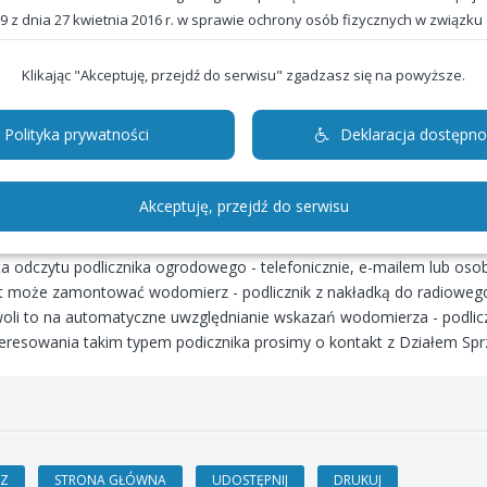
e !!!
Klikając "Akceptuję, przejdź do serwisu" zgadzasz się na powyższe.
 nie odpowiada za spadki ciśnienia na instalacji wewnętrznej, spow
ętrznej, nieuwzględniającą średnicy wodomierza głównego.
Polityka prywatności
Deklaracja dostępno
yt i rozliczenie z uwzględnieniem wskazań wodomierza - podlicznika 
nywanym przez pracownika ZWiK.
Akceptuję, przejdź do serwisu
zypadku odczytu licznika głównego drogą radiową - odczyt i rozlicz
icznika ogrodowego następuje raz w roku w miesiącach październik - 
ta odczytu podlicznika ogrodowego - telefonicznie, e-mailem lub osob
nt może zamontować wodomierz - podlicznik z nakładką do radiowego
oli to na automatyczne uwzględnianie wskazań wodomierza - podliczn
teresowania takim typem podicznika prosimy o kontakt z Działem Spr
biety składa się w około
Waga, którą gubimy po
dy a mężczyzny w około
ćwiczeniach jest wagą wody, a nie
ieważ z natury organizm
tkanki tłuszczowej.
zawiera więcej tłuszczu.
Z
STRONA GŁÓWNA
UDOSTĘPNIJ
DRUKUJ